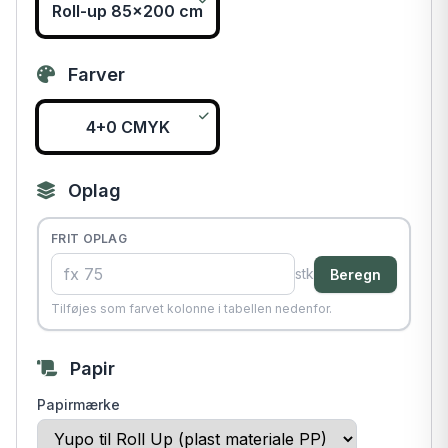
Roll-up 85x200 cm
Farver
4+0 CMYK
Oplag
FRIT OPLAG
stk
Beregn
Tilføjes som farvet kolonne i tabellen nedenfor.
Papir
Papirmærke