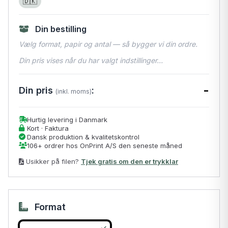
🇩🇰
Din bestilling
Vælg format, papir og antal — så bygger vi din ordre.
Din pris vises når du har valgt indstillinger…
-
Din pris
:
(inkl. moms)
Hurtig levering i Danmark
Kort · Faktura
Dansk produktion & kvalitetskontrol
106+ ordrer hos OnPrint A/S den seneste måned
Usikker på filen?
Tjek gratis om den er trykklar
Format